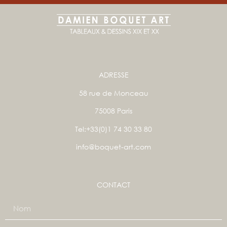
ADRESSE
58 rue de Monceau
75008 Paris
Tel:+33(0)1 74 30 33 80
info@boquet-art.com
CONTACT