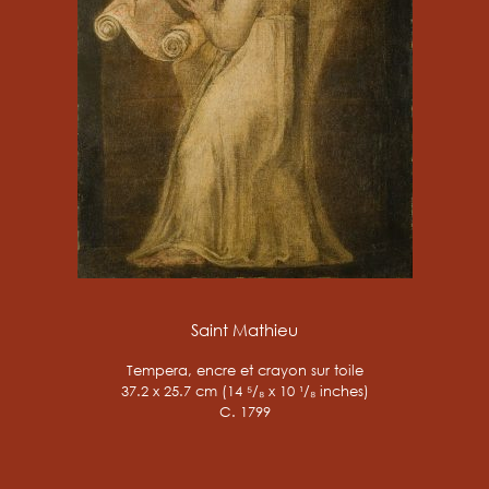
Saint Mathieu
Tempera, encre et crayon sur toile
37.2 x 25.7 cm (14 ⁵/₈ x 10 ¹/₈ inches)
C. 1799