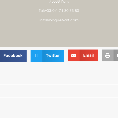
75008 Paris
Tel:+33(0)1 74 30 33 80
info@boquet-art.com
Email
Facebook
Twitter