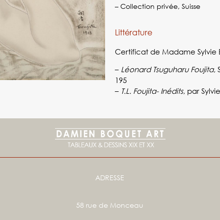
– Collection privée, Suisse
Littérature
Certificat de Madame Sylvie B
–
Léonard Tsuguharu Foujita
,
195
–
T.L. Foujita- Inédits
, par Sylvie
ADRESSE
58 rue de Monceau